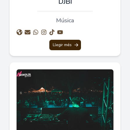
DJBI
Música
Llegir més