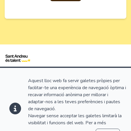
Plaça de l'Ajuntament, 1, 08740 Sant Andreu de la
Barca
Aquest lloc web fa servir galetes pròpies per
facilitar-te una experiència de navegació òptima i
recavar informació anònima per millorar i
Ajuntament de Sant Andreu de la Barca
adaptar-nos a les teves preferències i pautes
de navegació.
Navegar sense acceptar les galetes limitarà la
Legal
visibilitat i funcions del web. Per a més
Política de privacitat